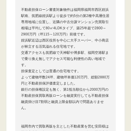
不動産担保ローン審査対象物件は福岡県福岡市西区姪浜
駅南、筑肥線姪浜駅より徒歩で約5分の第2種中高層住居
専用地域に位置し、近隣の中古分譲マンション売買取引
相場は平均して80㎡4LDKタイプ、築25年超で2800～
2900万円（坪115～120万円）前後です。
姪浜駅近辺は西区役所を中心に大手スーパー、中小商店
が林立する活気溢れる住宅地です。
交通アクセスも筑肥線で天神駅や博多駅、福岡空港駅ま
で乗り換え無しでアクセス可能な利便性の高い地域で
す。
担保査定としては普通の住宅地です。
よって建物坪数24坪、建物坪単価120万円、総額2880万
円と不動産担保評価査定しました。
銀行の担保権設定も無く、第1抵当順位から2000万円の
不動産担保買取再販ローンを融資実行しても不動産担保
融資掛け目7割弱と融資上限金額以内で問題ありませ
ん。
福岡市内で買取再販を主とした不動産業を営む安田様は