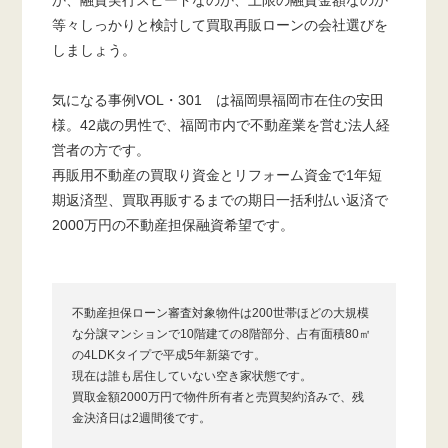
等々しっかりと検討して買取再販ローンの会社選びを
しましょう。
気になる事例VOL・301 は福岡県福岡市在住の安田
様。42歳の男性で、福岡市内で不動産業を営む法人経
営者の方です。
再販用不動産の買取り資金とリフォーム資金で1年短
期返済型、買取再販するまでの期日一括利払い返済で
2000万円の不動産担保融資希望です。
不動産担保ローン審査対象物件は200世帯ほどの大規模
な分譲マンションで10階建ての8階部分、占有面積80㎡
の4LDKタイプで平成5年新築です。
現在は誰も居住していない空き家状態です。
買取金額2000万円で物件所有者と売買契約済みで、残
金決済日は2週間後です。