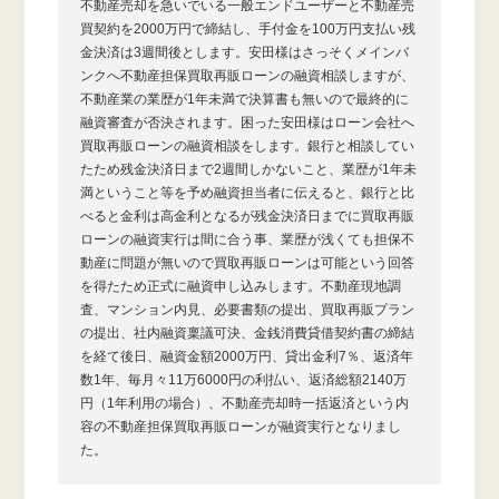
不動産売却を急いでいる一般エンドユーザーと不動産売
買契約を2000万円で締結し、手付金を100万円支払い残
金決済は3週間後とします。安田様はさっそくメインバ
ンクへ不動産担保買取再販ローンの融資相談しますが、
不動産業の業歴が1年未満で決算書も無いので最終的に
融資審査が否決されます。困った安田様はローン会社へ
買取再販ローンの融資相談をします。銀行と相談してい
たため残金決済日まで2週間しかないこと、業歴が1年未
満ということ等を予め融資担当者に伝えると、銀行と比
べると金利は高金利となるが残金決済日までに買取再販
ローンの融資実行は間に合う事、業歴が浅くても担保不
動産に問題が無いので買取再販ローンは可能という回答
を得たため正式に融資申し込みします。不動産現地調
査、マンション内見、必要書類の提出、買取再販プラン
の提出、社内融資稟議可決、金銭消費貸借契約書の締結
を経て後日、融資金額2000万円、貸出金利7％、返済年
数1年、毎月々11万6000円の利払い、返済総額2140万
円（1年利用の場合）、不動産売却時一括返済という内
容の不動産担保買取再販ローンが融資実行となりまし
た。