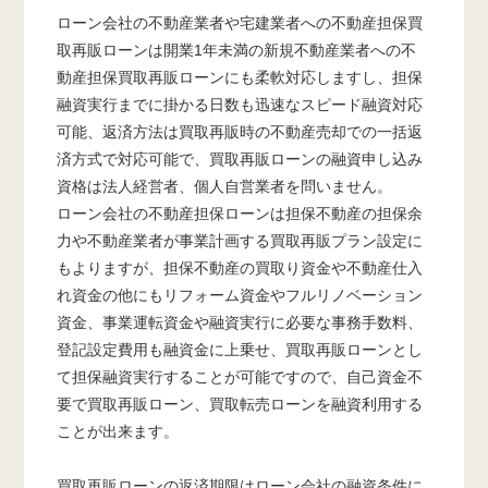
ローン会社の不動産業者や宅建業者への不動産担保買
取再販ローンは開業1年未満の新規不動産業者への不
動産担保買取再販ローンにも柔軟対応しますし、担保
融資実行までに掛かる日数も迅速なスピード融資対応
可能、返済方法は買取再販時の不動産売却での一括返
済方式で対応可能で、買取再販ローンの融資申し込み
資格は法人経営者、個人自営業者を問いません。
ローン会社の不動産担保ローンは担保不動産の担保余
力や不動産業者が事業計画する買取再販プラン設定に
もよりますが、担保不動産の買取り資金や不動産仕入
れ資金の他にもリフォーム資金やフルリノベーション
資金、事業運転資金や融資実行に必要な事務手数料、
登記設定費用も融資金に上乗せ、買取再販ローンとし
て担保融資実行することが可能ですので、自己資金不
要で買取再販ローン、買取転売ローンを融資利用する
ことが出来ます。
買取再販ローンの返済期限はローン会社の融資条件に