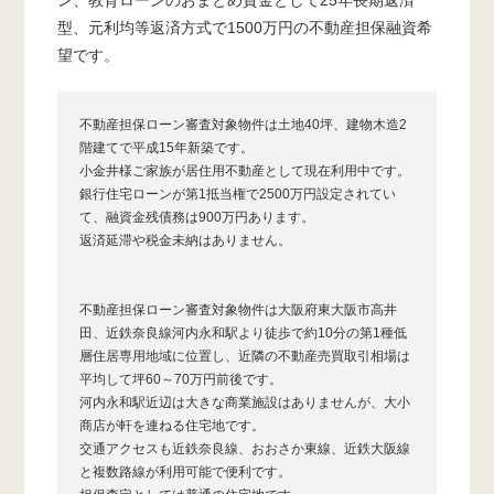
型、元利均等返済方式で1500万円の不動産担保融資希
望です。
不動産担保ローン審査対象物件は土地40坪、建物木造2
階建てで平成15年新築です。
小金井様ご家族が居住用不動産として現在利用中です。
銀行住宅ローンが第1抵当権で2500万円設定されてい
て、融資金残債務は900万円あります。
返済延滞や税金未納はありません。
不動産担保ローン審査対象物件は大阪府東大阪市高井
田、近鉄奈良線河内永和駅より徒歩で約10分の第1種低
層住居専用地域に位置し、近隣の不動産売買取引相場は
平均して坪60～70万円前後です。
河内永和駅近辺は大きな商業施設はありませんが、大小
商店が軒を連ねる住宅地です。
交通アクセスも近鉄奈良線、おおさか東線、近鉄大阪線
と複数路線が利用可能で便利です。