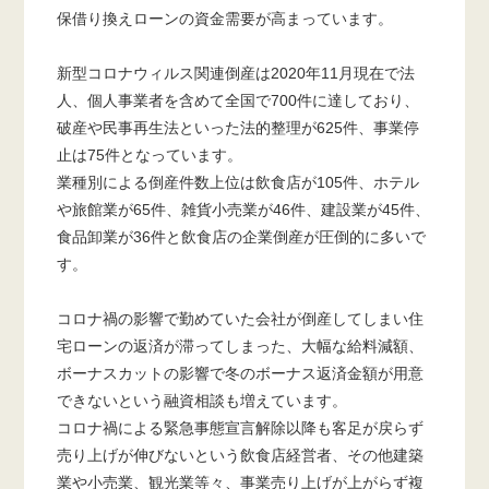
保借り換えローンの資金需要が高まっています。
新型コロナウィルス関連倒産は2020年11月現在で法
人、個人事業者を含めて全国で700件に達しており、
破産や民事再生法といった法的整理が625件、事業停
止は75件となっています。
業種別による倒産件数上位は飲食店が105件、ホテル
や旅館業が65件、雑貨小売業が46件、建設業が45件、
食品卸業が36件と飲食店の企業倒産が圧倒的に多いで
す。
コロナ禍の影響で勤めていた会社が倒産してしまい住
宅ローンの返済が滞ってしまった、大幅な給料減額、
ボーナスカットの影響で冬のボーナス返済金額が用意
できないという融資相談も増えています。
コロナ禍による緊急事態宣言解除以降も客足が戻らず
売り上げが伸びないという飲食店経営者、その他建築
業や小売業、観光業等々、事業売り上げが上がらず複