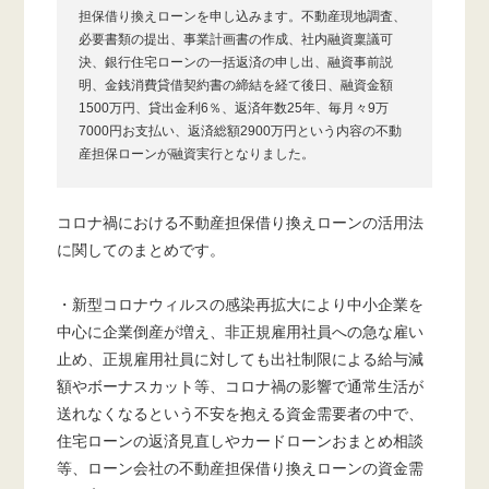
担保借り換えローンを申し込みます。不動産現地調査、
必要書類の提出、事業計画書の作成、社内融資稟議可
決、銀行住宅ローンの一括返済の申し出、融資事前説
明、金銭消費貸借契約書の締結を経て後日、融資金額
1500万円、貸出金利6％、返済年数25年、毎月々9万
7000円お支払い、返済総額2900万円という内容の不動
産担保ローンが融資実行となりました。
コロナ禍における不動産担保借り換えローンの活用法
に関してのまとめです。
・新型コロナウィルスの感染再拡大により中小企業を
中心に企業倒産が増え、非正規雇用社員への急な雇い
止め、正規雇用社員に対しても出社制限による給与減
額やボーナスカット等、コロナ禍の影響で通常生活が
送れなくなるという不安を抱える資金需要者の中で、
住宅ローンの返済見直しやカードローンおまとめ相談
等、ローン会社の不動産担保借り換えローンの資金需