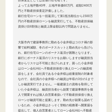
担保査定としては普通の住宅地です。
よって土地坪数40坪、土地坪単価60万円、総額2400万
円と不動産担保査定評価しました。
銀行住宅ローンを一括返済して第1抵当順位から1500万
円の不動産担保ローンを融資実行しても、不動産担保融
資掛け目6割強と融資上限金額以内で問題ありません。
大阪市内で建築事務所に勤める小金井様はコロナ禍の影
響で給料減額、冬のボーナスカットと勤め先から告げら
れ、銀行住宅ローンのボーナス返済が困難となります。
銀行にボーナス返済のリスケをお願いしますが融資担当
者からリスケは不可能と告げられます。困った小金井様
はローン会社A社へ不動産担保借り換えローンの融資相
談をします。会社員である小金井様は総量規制の対象者
なので、会社員の小金井様への融資は年収の3分の1まで
しか融資実行できません。一級建築士の資格を取得して
いた小金井様は、融資担当者から副業で建築事務所を個
人で開業すれば個人自営業者扱いで不動産担保借り換え
ローンが融資可能と提案します。勤め先が副業も認めて
いるため、小金井様はさっそく管轄の税務署へ開業届を
提出して、個人自営業者としてローン会社A社へ不動産