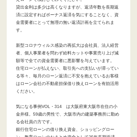
貸出金利は多少は高くなりますが、返済年数を長期返
済に設定すればボーナス返済を気にすることなく、資
金需要者にとって無理の無い返済計画を立てられま
す。
新型コロナウィルス感染の再拡大は会社員、法人経営
者、個人事業者を問わず給料カットや事業売り上げ減
額等で全ての資金需要者に悪影響を与えています。
住宅ローンが払えない、取引先への支払いが滞ってい
る等々、毎月のローン返済に不安を抱えているお客様
はローン会社の不動産担保借り換えローンを有効活用
ください。
気になる事例VOL・314 は大阪府東大阪市在住の小
金井様。59歳の男性で、大阪市内の建築事務所に勤め
る会社員の方です。
銀行住宅ローンの借り換え資金、ショッピングロー
ン、教育ローンのおまとめ資金として25年長期返済