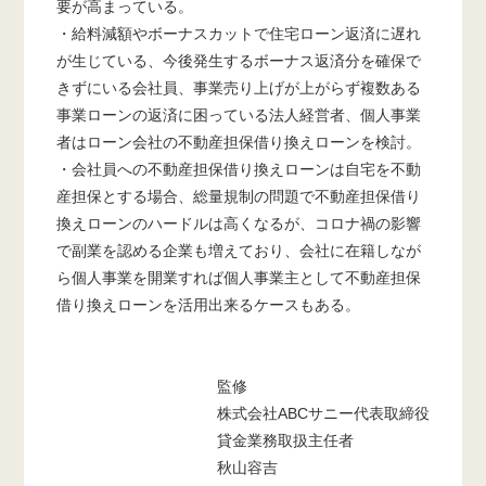
要が高まっている。
・給料減額やボーナスカットで住宅ローン返済に遅れ
が生じている、今後発生するボーナス返済分を確保で
きずにいる会社員、事業売り上げが上がらず複数ある
事業ローンの返済に困っている法人経営者、個人事業
者はローン会社の不動産担保借り換えローンを検討。
・会社員への不動産担保借り換えローンは自宅を不動
産担保とする場合、総量規制の問題で不動産担保借り
換えローンのハードルは高くなるが、コロナ禍の影響
で副業を認める企業も増えており、会社に在籍しなが
ら個人事業を開業すれば個人事業主として不動産担保
借り換えローンを活用出来るケースもある。
監修
株式会社ABCサニー代表取締役
貸金業務取扱主任者
秋山容吉