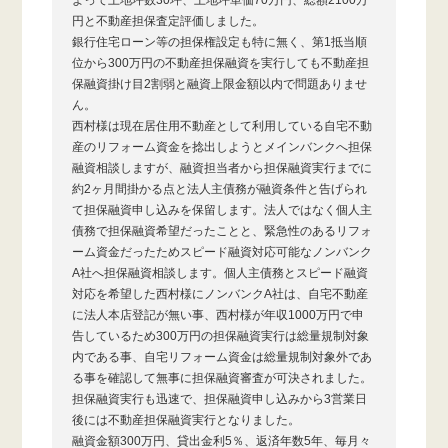
円と不動産担保査定評価しました。
銀行住宅ローン等の担保権設定も特に無く、第1抵当順
位から300万円の不動産担保融資を実行しても不動産担
保融資掛け目2割弱と融資上限金額以内で問題ありませ
ん。
西村様は現在居住用不動産として利用している自宅不動
産のリフォーム資金を捻出しようとメインバンクへ担保
融資相談しますが、融資担当者から担保融資実行までに
約2ヶ月間掛かる点と法人主債務が融資条件と告げられ
て担保融資申し込みを保留します。法人ではなく個人主
債務で担保融資希望だったことと、緊急性のあるリフォ
ーム資金だったためスピード融資対応可能なノンバンク
A社へ担保融資相談します。個人主債務とスピード融資
対応を希望した西村様にノンバンクA社は、自宅不動産
に法人本店登記が無い事、西村様が年収1000万円で申
告しているため300万円の担保融資実行は総量規制対象
内である事、自宅リフォーム資金は総量規制対象外であ
る事を確認して無事に担保融資審査が可決されました。
担保融資実行も迅速で、担保融資申し込みから3営業日
後には不動産担保融資実行となりました。
融資金額300万円、貸出金利5％、返済年数5年、毎月々