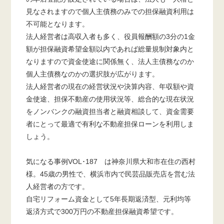
見なされますので個人主債務のみでの担保融資利用は
不可能となります。
法人経営者は高収入者も多く、役員報酬額の3分の1金
額が担保融資希望金額以内であれば総量規制対象内と
なりますので資金使途に関係無く、法人主債務なのか
個人主債務なのかの選択肢が広がります。
法人経営者の現在の経営状況や決算内容、年収額や資
金使途、担保不動産の使用状況等、総合的な現在状況
をノンバンクの融資担当者と融資相談して、資金需要
者にとって最適で有利な不動産担保ローンを利用しま
しょう。
気になる事例VOL･187 は神奈川県大和市在住の西村
様。45歳の男性で、横浜市内で民芸品販売店を営む法
人経営者の方です。
自宅リフォーム資金として5年長期返済型、元利均等
返済方式で300万円の不動産担保融資希望です。