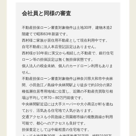
会社員と同様の審査
不動産担保ローン審査対象物件は土地30坪、建物木造2
階建てで昭和63年新築です。
西村様ご家族が居住用不動産として現在利用中です。
自宅不動産に法人本店登記設定はありません。
西村様が10年前に実父から相続した不動産で、銀行住宅
ローン等の担保設定は無く無担保状態です。
個人法人の税金未納、個人のカードローン利用もありま
せん。
不動産担保ローン審査対象物件は神奈川県大和市中央林
間、小田急江ノ島線中央林間駅より徒歩で約10分の第2
種低層住居専用地域に位置し、近隣の不動産売買取引相
場は平均して坪70～80万円前後です。
中央林間駅近辺には大手スーパーや大小商店が軒を連ね
ており、活気ある住宅地で人気があります。
交通アクセスも小田急線と田園都市線の複数路線が利用
可能で、都心へのアクセスも良好です。
担保査定としては中級程度の住宅地です。
よって土地坪数30坪、土地坪単価70万円、総額2100万