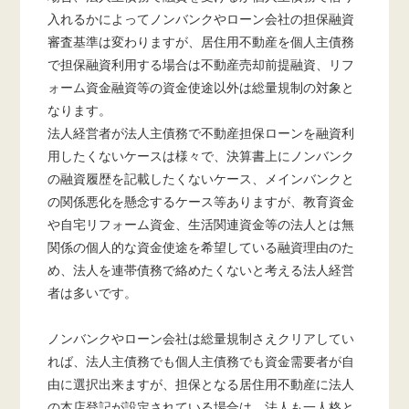
入れるかによってノンバンクやローン会社の担保融資
審査基準は変わりますが、居住用不動産を個人主債務
で担保融資利用する場合は不動産売却前提融資、リフ
ォーム資金融資等の資金使途以外は総量規制の対象と
なります。
法人経営者が法人主債務で不動産担保ローンを融資利
用したくないケースは様々で、決算書上にノンバンク
の融資履歴を記載したくないケース、メインバンクと
の関係悪化を懸念するケース等ありますが、教育資金
や自宅リフォーム資金、生活関連資金等の法人とは無
関係の個人的な資金使途を希望している融資理由のた
め、法人を連帯債務で絡めたくないと考える法人経営
者は多いです。
ノンバンクやローン会社は総量規制さえクリアしてい
れば、法人主債務でも個人主債務でも資金需要者が自
由に選択出来ますが、担保となる居住用不動産に法人
の本店登記が設定されている場合は、法人も一人格と