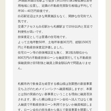
JR函館本線白石駅より徒歩で約15分の第1種低層住居専
用地域に位置し、近隣の不動産売買取引相場は平均して
坪30～40万円前後です。
白石駅近辺は大きな商業施設もなく、閑静な住宅街で人
気です。
交通アクセスも白石駅から札幌駅まで10分以内と至近で
利便性が高いです。
担保査定としては普通の住宅地です。
よって土地坪数50坪、土地坪単価30万円、総額1500万
円と不動産担保査定評価しました。
住宅ローン等の担保権設定も無く、第1抵当順位から
800万円の不動産担保ローンを融資実行しても不動産担
保融資掛け目5割強と融資上限金額以内で問題ありませ
ん。
札幌市内で飲食店を経営する横山様は別業態の新規事業
立ち上げのためメインバンクへ融資相談しますが、本業
とは別の実績のない新事業ということを理由に融資否決
されます。困った横山様はローン会社へ法人ではなく個
人融資で不動産担保ローン利用できないか融資相談しま
す。ローン会社の担当者から個人で新規事業を開業して