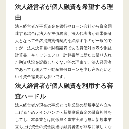
法人経営者が個人融資を希望する理
由
法人経営者が事業資金を銀行やローン会社から資金調
達する場合は法人が主債務者、法人代表者が連帯保証
人となって金銭消費貸借契約を締結するのが一般的で
すが、法人決算書の財務諸表である貸借対照表や損益
計算書、キャッシュフロー計算書等に新たに借り入れ
た融資状況を記載したくない等の理由で、法人経営者
であっても個人で不動産担保ローンを申し込みたいと
いう資金需要者も多いです。
法人経営者が個人融資を利用する審
査ハードル
法人経営者が現在の事業とは別業態の新規事業を立ち
上げるためメインバンクへ新規事業資金の融資相談を
しても、本事業とは関係無く事業実績も無い新規事業
立ち上げ資金の資金調達は融資審査が非常に厳しくな