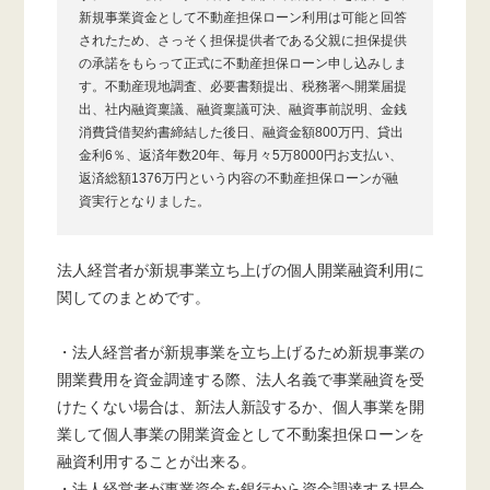
新規事業資金として不動産担保ローン利用は可能と回答
されたため、さっそく担保提供者である父親に担保提供
の承諾をもらって正式に不動産担保ローン申し込みしま
す。不動産現地調査、必要書類提出、税務署へ開業届提
出、社内融資稟議、融資稟議可決、融資事前説明、金銭
消費貸借契約書締結した後日、融資金額800万円、貸出
金利6％、返済年数20年、毎月々5万8000円お支払い、
返済総額1376万円という内容の不動産担保ローンが融
資実行となりました。
法人経営者が新規事業立ち上げの個人開業融資利用に
関してのまとめです。
・法人経営者が新規事業を立ち上げるため新規事業の
開業費用を資金調達する際、法人名義で事業融資を受
けたくない場合は、新法人新設するか、個人事業を開
業して個人事業の開業資金として不動案担保ローンを
融資利用することが出来る。
・法人経営者が事業資金を銀行から資金調達する場合